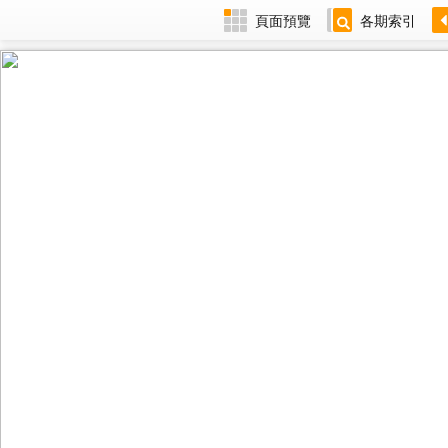
頁面預覽
各期索引