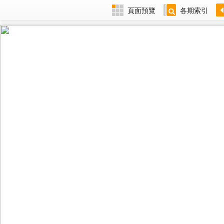
頁面預覽
各期索引