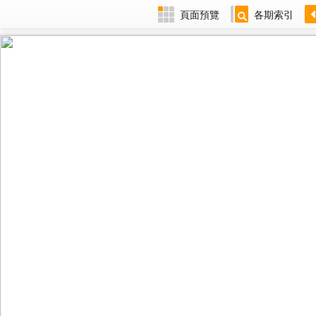
頁面預覽
各期索引