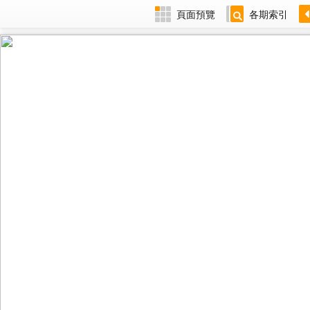
頁面預覽
各期索引