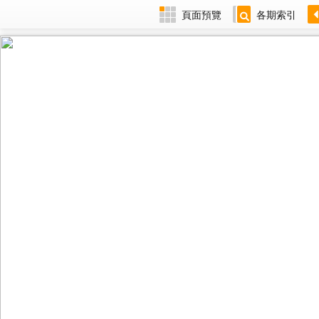
頁面預覽
各期索引