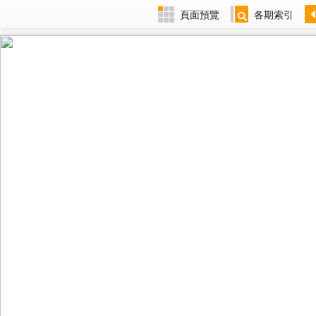
頁面預覽
各期索引