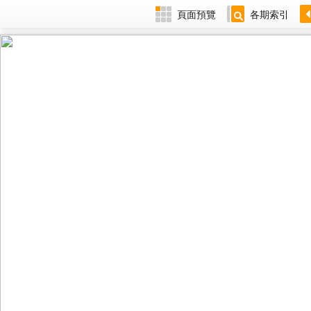
頁面預覽
各期索引