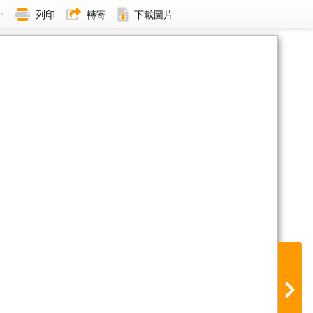
小
列印
轉寄
下載圖片