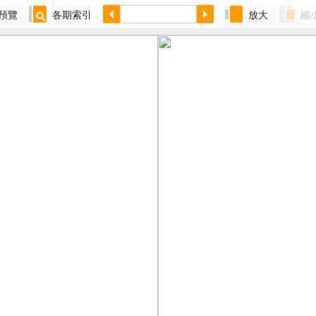
預覽
各期索引
放大
縮