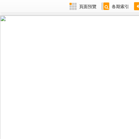
頁面預覽
各期索引