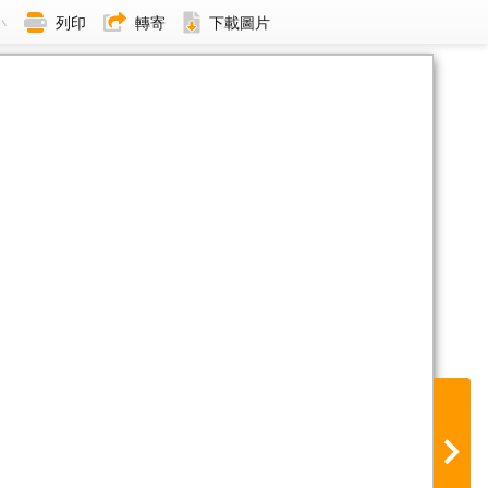
小
列印
轉寄
下載圖片