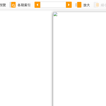
預覽
各期索引
放大
縮