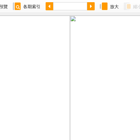
預覽
各期索引
放大
縮