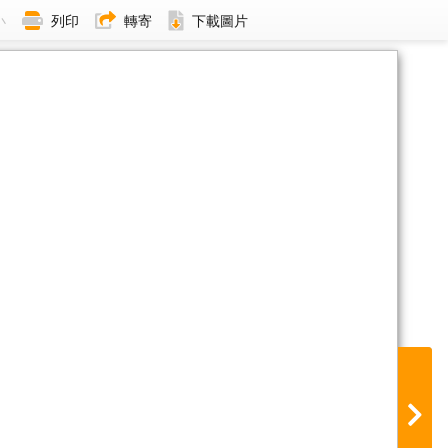
小
列印
轉寄
下載圖片