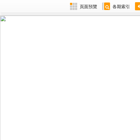
頁面預覽
各期索引