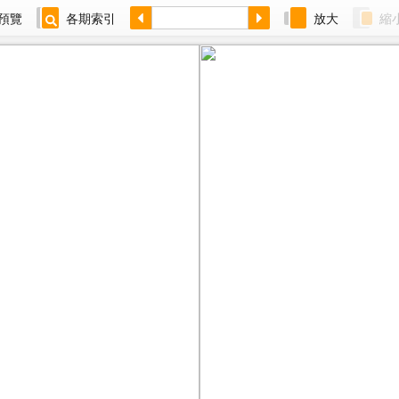
預覽
各期索引
放大
縮