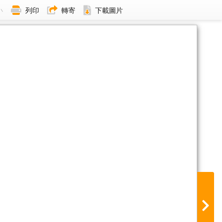
小
列印
轉寄
下載圖片