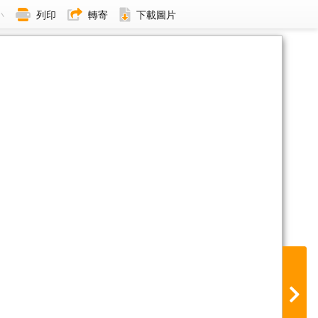
小
列印
轉寄
下載圖片