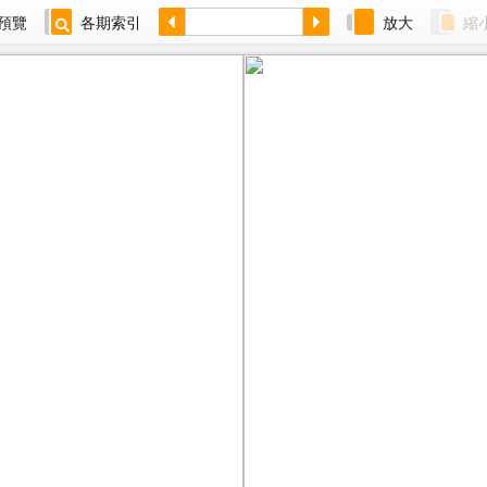
預覽
各期索引
放大
縮