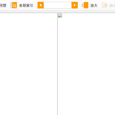
預覽
各期索引
放大
縮