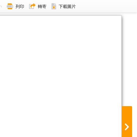
小
列印
轉寄
下載圖片