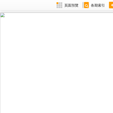
頁面預覽
各期索引