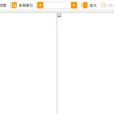
預覽
各期索引
放大
縮