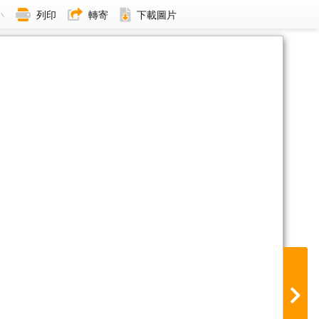
小
列印
轉寄
下載圖片