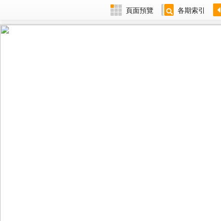
頁面預覽
各期索引