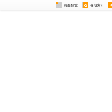
頁面預覽
各期索引