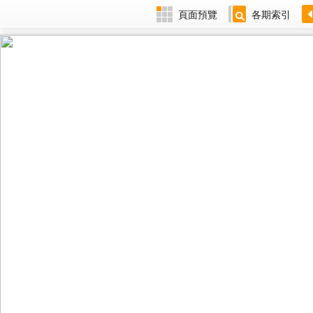
頁面預覽
各期索引