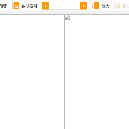
預覽
各期索引
放大
縮