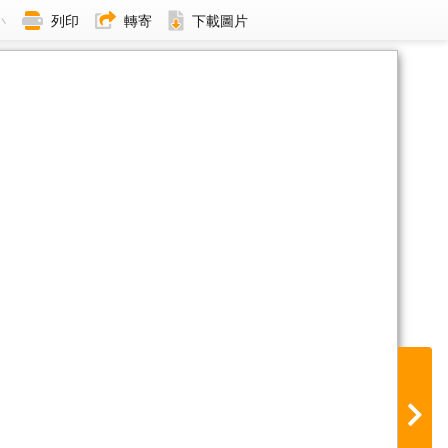
小
列印
轉寄
下載圖片