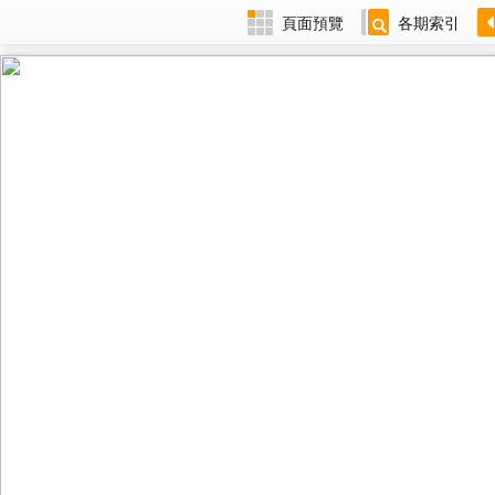
頁面預覽
各期索引