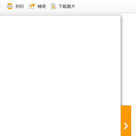
小
列印
轉寄
下載圖片