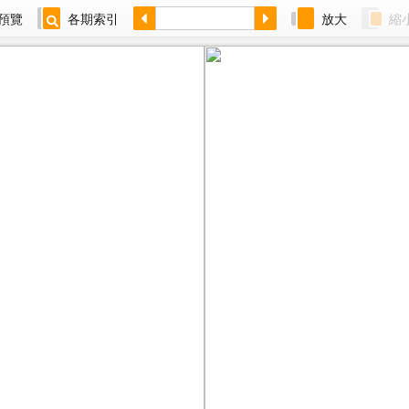
預覽
各期索引
放大
縮