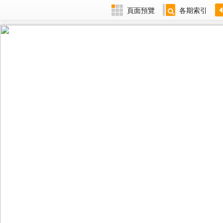
頁面預覽
各期索引