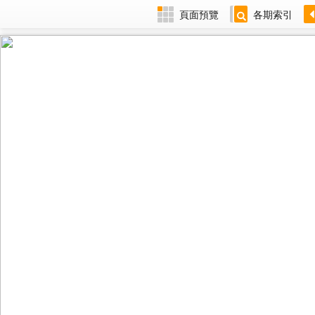
頁面預覽
各期索引