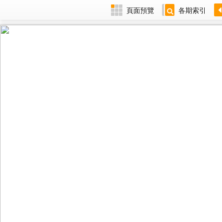
頁面預覽
各期索引