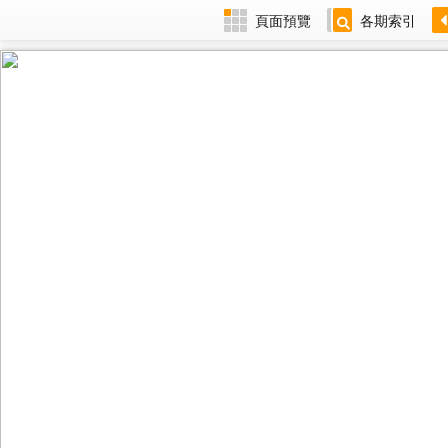
頁面預覽
各期索引