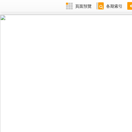
頁面預覽
各期索引