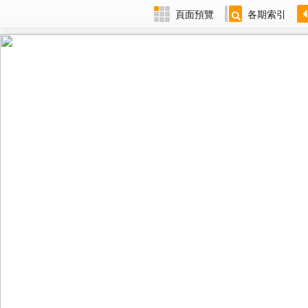
頁面預覽
各期索引