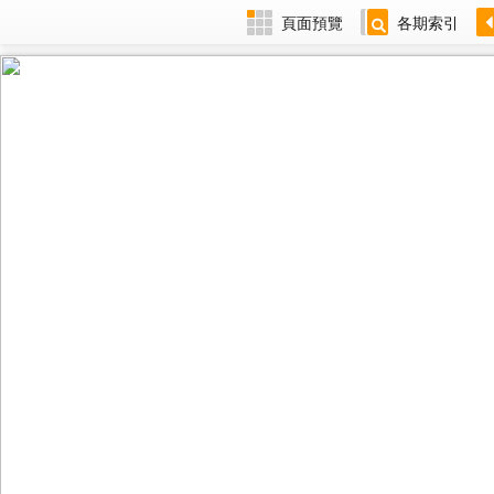
頁面預覽
各期索引