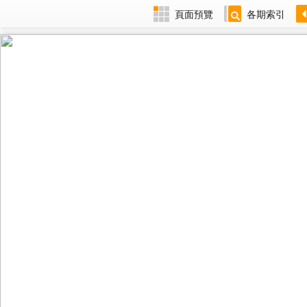
頁面預覽
各期索引