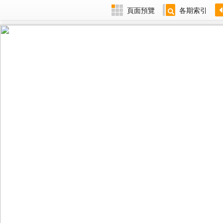
頁面預覽
各期索引