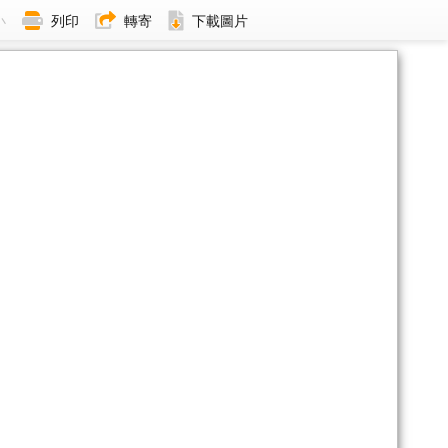
小
列印
轉寄
下載圖片