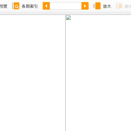
預覽
各期索引
放大
縮