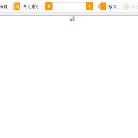
預覽
各期索引
放大
縮