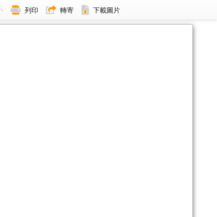
小
列印
轉寄
下載圖片