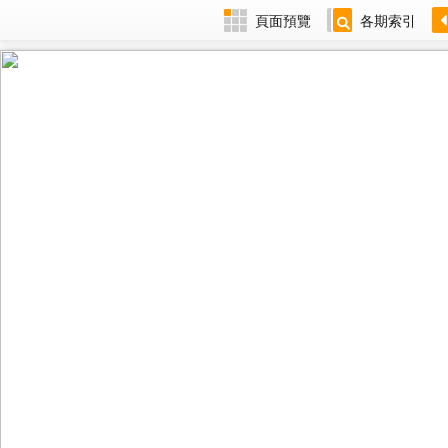
頁面預覽
各期索引