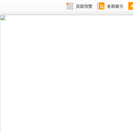
頁面預覽
各期索引