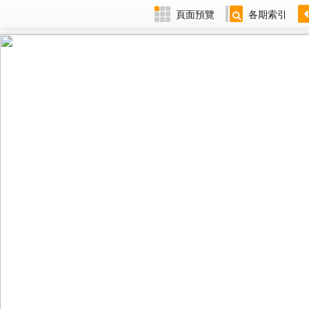
頁面預覽
各期索引