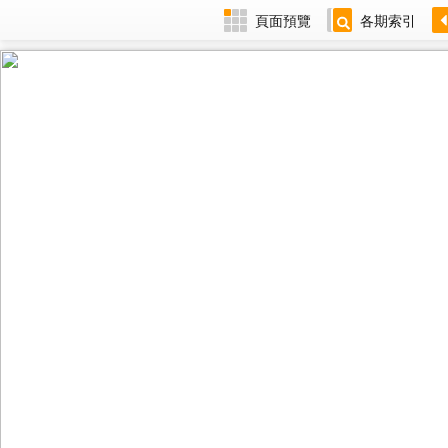
頁面預覽
各期索引