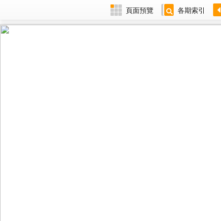
頁面預覽
各期索引