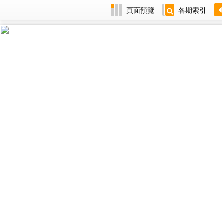
頁面預覽
各期索引