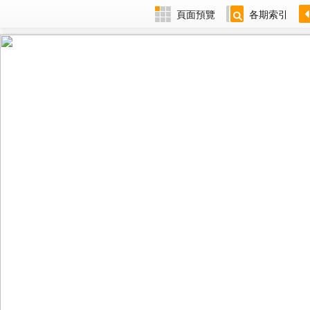
頁面預覽
各期索引