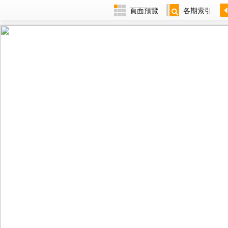
頁面預覽
各期索引