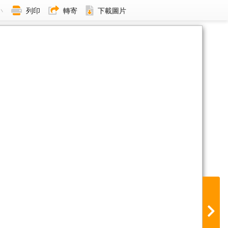
小
列印
轉寄
下載圖片