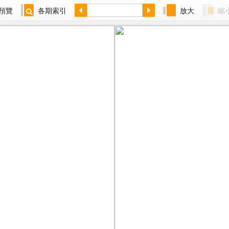
預覽
各期索引
放大
縮