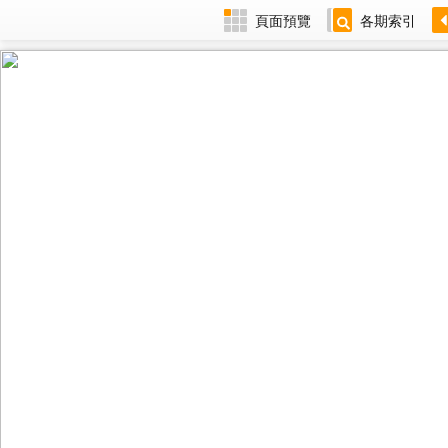
頁面預覽
各期索引