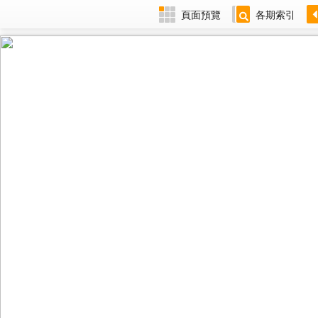
頁面預覽
各期索引