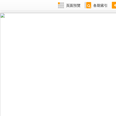
頁面預覽
各期索引