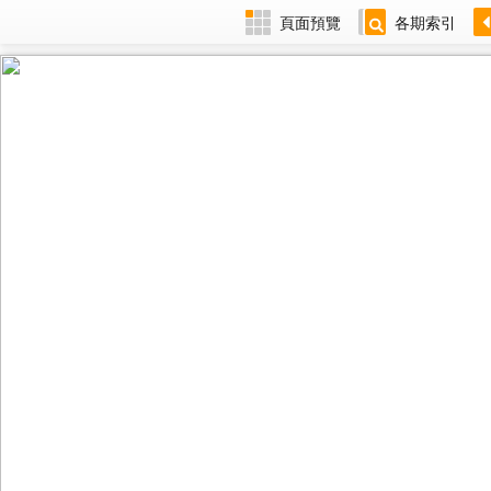
頁面預覽
各期索引