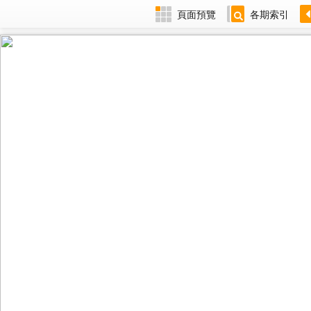
頁面預覽
各期索引