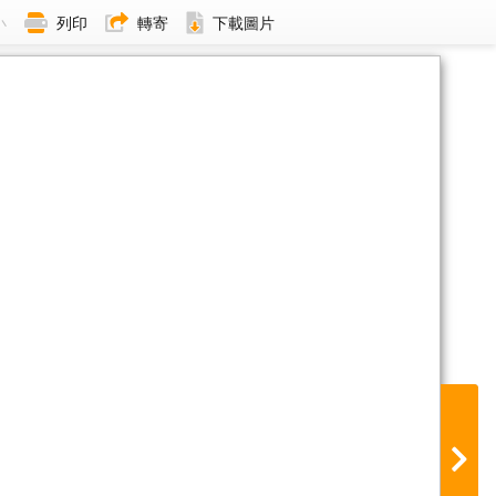
小
列印
轉寄
下載圖片