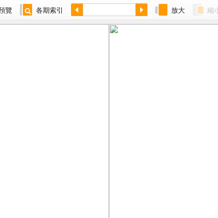
預覽
各期索引
放大
縮