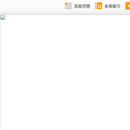
頁面預覽
各期索引